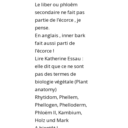
Le liber ou phloêm
secondaire ne fait pas
partie de l’écorce , je
pense.
En anglais , inner bark
fait aussi parti de
l’écorce !
Lire Katherine Essau :
elle dit que ce ne sont
pas des termes de
biologie végétale (Plant
anatomy)
Rhytidom, Phellem,
Phellogen, Phelloderm,
Phloëm II, Kambium,
Holz und Mark
A bientôt !