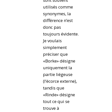
sont souvent
utilisés comme
synonymes, la
différence n’est
donc pas
toujours évidente.
Je voulais
simplement
préciser que
«Borke» désigne
uniquement la
partie liégeuse
(l’écorce externe),
tandis que
«Rinde» désigne
tout ce qui se
trouve à