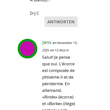
D-J C
ANTWORTEN
Jens
am November 10,
2025 um 12:44 p.m.
Salut! Je pense
que oui. L’écorce
est composée de
phloème II et de
périderme. En
allemand,
«Rinde» (écorce)
et «Borke» (liège)